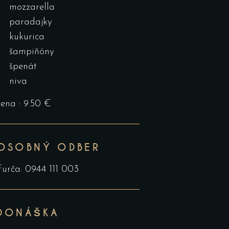
mozzarella
paradajky
kukurica
šampiňóny
špenát
niva
cena : 9.50 €
OSOBNÝ ODBER
Furča: 0944 111 003
DONÁŠKA