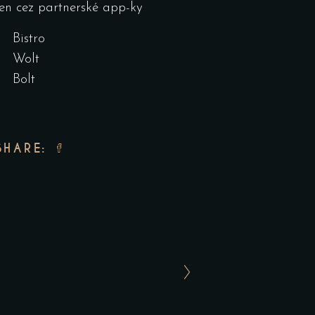
len cez partnerské app-ky
Bistro
Wolt
Bolt
SHARE: