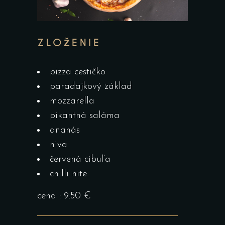
ZLOŽENIE
pizza cestičko
paradajkový základ
mozzarella
pikantná saláma
ananás
niva
červená cibuľa
chilli nite
cena : 9.50 €